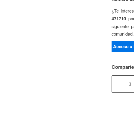
¿Te intere
471710
para
siguiente 
comunidad.
Acceso a 
Comparte 