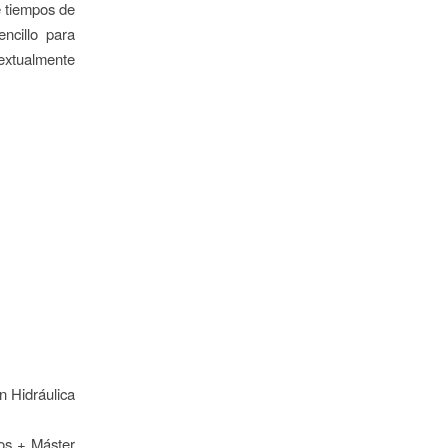
e tiempos de
ncillo para
 textualmente
n Hidráulica
tos + Máster