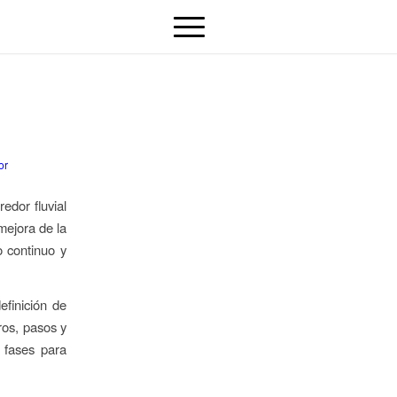
or
edor fluvial
mejora de la
o continuo y
efinición de
eros, pasos y
r fases para