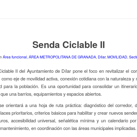
Senda Ciclable II
n
Área funcional
,
ÁREA METROPOLITANA DE GRANADA
,
Dílar
,
MOVILIDAD
,
Sect
clable II del Ayuntamiento de Dílar pone el foco en revitalizar el corr
ar como eje de movilidad activa, conexión cotidiana con la naturaleza y 
ad para la población. Es una oportunidad para consolidar un itinerari
 que una barrios, equipamientos y espacios abiertos.
se orientará a una hoja de ruta práctica: diagnóstico del corredor, d
aces prioritarios, criterios básicos para habilitar y crear nuevos send
ros, accesibilidad universal, señalética mínima y un calendario po
 mantenimiento, en coordinación con las áreas municipales implicadas.