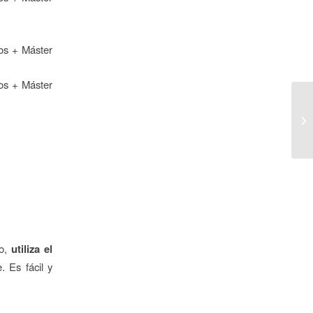
tos + Máster
tos + Máster
Re
ro,
utiliza el
. Es fácil y