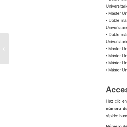
Universitar
• Máster Un
• Doble más
Universitar
• Doble más
Universitar
Plan de Actividades de Divulgación
• Máster Un
de Aula Subacuática Restinga Cautor
–...
• Máster Un
• Máster Un
• Máster Un
Acces
Haz clic en
número de 
rápido: bus
Número de