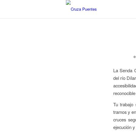
e
La Senda Ci
del río Díl
accesibilid
reconocible
Tu trabajo 
tramos y enl
cruces segu
ejecución y