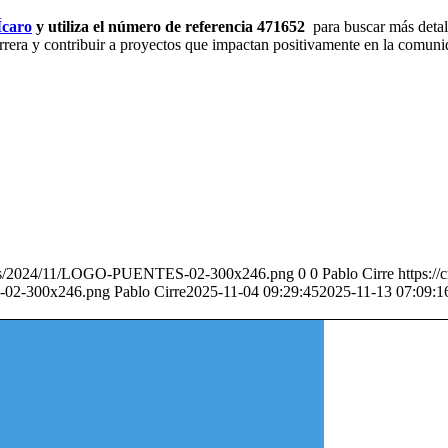
Ícaro
y utiliza el número de referencia 471652
para buscar más detall
arrera y contribuir a proyectos que impactan positivamente en la comuni
loads/2024/11/LOGO-PUENTES-02-300x246.png
0
0
Pablo Cirre
https:/
-02-300x246.png
Pablo Cirre
2025-11-04 09:29:45
2025-11-13 07:09:1