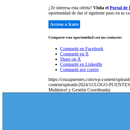
¿Te interesa esta oferta?
Visita el
Portal de 
oportunidad de dar el siguiente paso en tu c
Acceso a Icaro
Comparte esta oportunidad con tus contactos
Compartir en Facebook
Compartir en X
Share on X
Compartir en LinkedIn
Compartir por correo
https://cruzapuentes.com/wp-content/up
content/uploads/2024/11/LOGO-PUENTES
Multinivel y Gestión Coordinada)