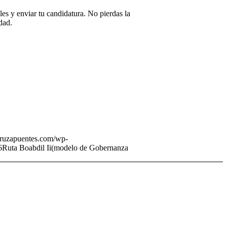
es y enviar tu candidatura. No pierdas la
dad.
/cruzapuentes.com/wp-
6
Ruta Boabdil Ii(modelo de Gobernanza