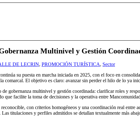
 Gobernanza Multinivel y Gestión Coordina
LLE DE LECRIN
,
PROMOCIÓN TURÍSTICA
,
Sector
 continúa su puesta en marcha iniciada en 2025, con el foco en consoli
a comarcal. El objetivo es claro: avanzar sin perder el hilo de lo ya ini
o de gobernanza multinivel y gestión coordinada: clarificar roles y resp
o que facilite la toma de decisiones y la operativa entre Mancomunida
y reconocible, con criterios homogéneos y una coordinación real entre ad
 Las titulaciones y perfiles admitidos se detallan textualmente más abajo 