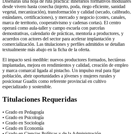
Diseñarás una hoja de ruta práctica: itinerarios formativos modulares
desde vivero hasta cosecha (injerto, poda, riego eficiente, sanidad
vegetal, mecanización), transformación y calidad (secado, calibrado,
estándares, certificaciones), y mercado y negocio (costes, canales,
marca de territorio, cooperativismo y cadenas cortas). El centro
operará como aula-taller y campo escuela con parcelas
demostrativas, calendario de prácticas, mentoría a productores, y
acuerdos con actores del sector para acelerar implantación y
comercialización. Las titulaciones y perfiles admitidos se detallan
textualmente más abajo en la ficha de la oferta.
El impacto será medible: nuevos productores formados, hectáreas
implantadas, mejora en rendimientos y calidad, creación de empleo
y marca comarcal ligada al pistacho. Un impulso real para fijar
población, abrir oportunidades a jóvenes y mujeres rurales y
posicionar Guadix como referente provincial en cultivo
especializado y sostenible.
Titulaciones Requeridas
• Grado en Pedagogía
• Grado en Psicología
• Grado en Sociología
• Grado en Economía
• Grado en Ciencias Políticas y de la Administración