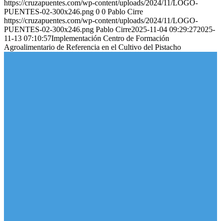
https://cruzapuentes.com/wp-content/uploads/2024/11/LOGO-
PUENTES-02-300x246.png
0
0
Pablo Cirre
https://cruzapuentes.com/wp-content/uploads/2024/11/LOGO-
PUENTES-02-300x246.png
Pablo Cirre
2025-11-04 09:29:27
2025-
11-13 07:10:57
Implementación Centro de Formación
Agroalimentario de Referencia en el Cultivo del Pistacho