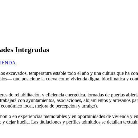
ades Integradas
VIENDA
excavados, temperatura estable todo el año y una cultura que ha convert
ios— que posicione la cueva como vivienda digna, bioclimática y conte
leres de rehabilitación y eficiencia energética, jornadas de puertas abier
 trabajará con ayuntamientos, asociaciones, alojamientos y artesanos par
cto económico local, mejora de percepción y arraigo).
imonio en experiencias memorables y en oportunidades de vivienda y em
e y dejar huella. Las titulaciones y perfiles admitidos se detallan textual