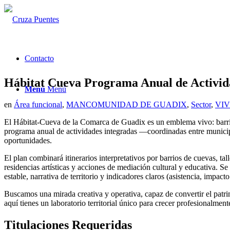
Contacto
Hábitat Cueva Programa Anual de Activid
Menú
Menú
en
Área funcional
,
MANCOMUNIDAD DE GUADIX
,
Sector
,
VI
El Hábitat-Cueva de la Comarca de Guadix es un emblema vivo: barrios 
programa anual de actividades integradas —coordinadas entre municip
oportunidades.
El plan combinará itinerarios interpretativos por barrios de cuevas, tal
residencias artísticas y acciones de mediación cultural y educativa. Se
estable, narrativa de territorio y indicadores claros (asistencia, impa
Buscamos una mirada creativa y operativa, capaz de convertir el patr
aquí tienes un laboratorio territorial único para crecer profesionalment
Titulaciones Requeridas