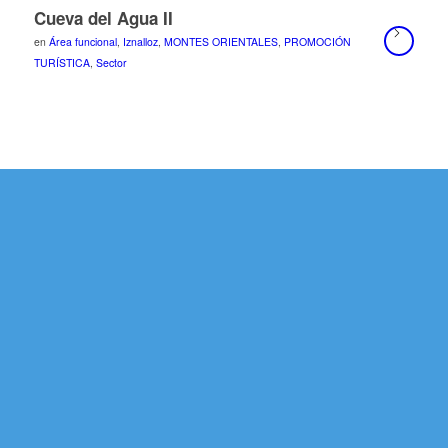
Cueva del Agua II
en
Área funcional
,
Iznalloz
,
MONTES ORIENTALES
,
PROMOCIÓN
TURÍSTICA
,
Sector