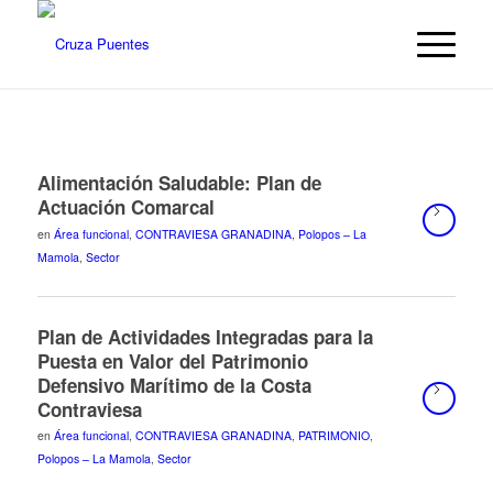
Alimentación Saludable: Plan de
Actuación Comarcal
en
Área funcional
,
CONTRAVIESA GRANADINA
,
Polopos – La
Mamola
,
Sector
Plan de Actividades Integradas para la
Puesta en Valor del Patrimonio
Defensivo Marítimo de la Costa
Contraviesa
en
Área funcional
,
CONTRAVIESA GRANADINA
,
PATRIMONIO
,
Polopos – La Mamola
,
Sector