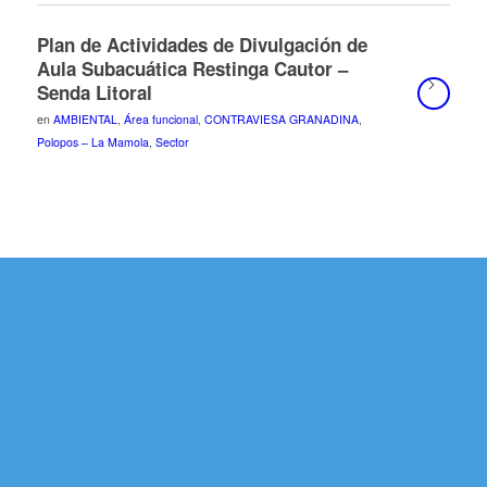
Plan de Actividades de Divulgación de
Aula Subacuática Restinga Cautor –
Senda Litoral
en
AMBIENTAL
,
Área funcional
,
CONTRAVIESA GRANADINA
,
Polopos – La Mamola
,
Sector